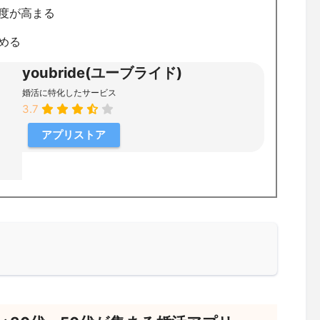
度が高まる
める
youbride(ユーブライド)
婚活に特化したサービス
3.7
アプリストア