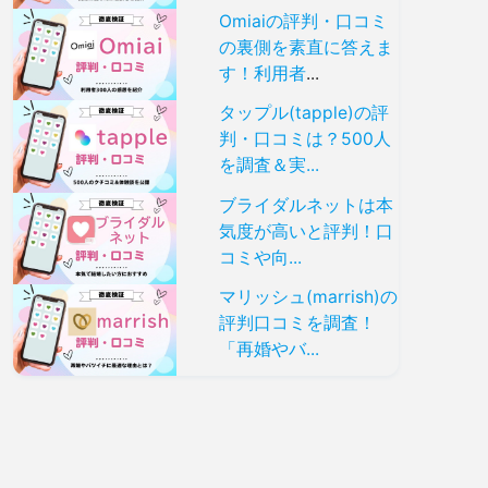
Omiaiの評判・口コミ
の裏側を素直に答えま
す！利用者
...
タップル(tapple)の評
判・口コミは？500人
を調査＆実...
ブライダルネットは本
気度が高いと評判！口
コミや向...
マリッシュ(marrish)の
評判口コミを調査！
「再婚やバ...