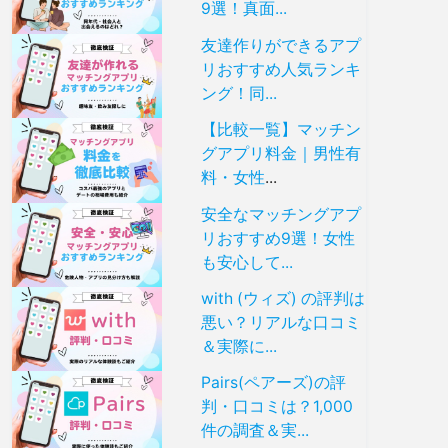
9選！真面...
友達作りができるアプ
リおすすめ人気ランキ
ング！同...
【比較一覧】マッチン
グアプリ料金｜男性有
料・女性
...
安全なマッチングアプ
リおすすめ9選！女性
も安心して...
with (ウィズ) の評判は
悪い？リアルな口コミ
＆実際に...
Pairs(ペアーズ)の評
判・口コミは？1,000
件の調査＆実...