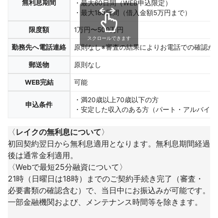
無利息期間
・最大60日間（WEB申込限定）
・最大180日間（借入金額5万円まで）
限度額
1万円〜500万円
スクロールできます
勤務先へ電話連絡
原則なし※審査の結果によりお電話での確認が
郵送物
原則なし
WEB完結
可能
・満20歳以上70歳以下の方
申込条件
・安定した収入のある方（パート・アルバイト
〈
レイクの無利息について
〉
初回契約翌日から無利息適用となります。無利息期間経過
後は通常金利適用。
〈Webで最短25分融資について〉
21時（日曜日は18時）までのご契約手続き完了（審査・
必要書類の確認含む）で、当日中にお振込みが可能です。
一部金融機関および、メンテナンス時間等を除きます。