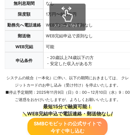
無利息期間
なし
限度額
1万円〜800万円
勤務先へ電話連絡
WEB完結申込で原則なし
スクロールできます
郵送物
WEB完結申込で原則なし
WEB完結
可能
・20歳以上74歳以下の方
申込条件
・安定した収入がある方
システムの統合（一本化）に伴い、以下の期間におきましては、 クレ
ジットカードのお申し込み（受け付け）を停止いたします。
■停止予定期間：2025年11月9日（日）0：00～12月10日（水）9：00
ご迷惑をおかけいたしますが、よろしくお願いいたします。
最短15分で融資可能！
＼WEB完結申込で電話連絡・郵送物なし/
SMBCモビットの公式サイトで
今すぐ申し込む