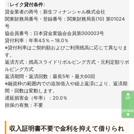
〈
レイク貸付条件
〉
貸金業者の商号：新生フィナンシャル株式会社
関東財務局番号・登録番号：関東財務局長(10) 第01024
号
協会員番号：日本貸金業協会会員第000003号
貸付利率：年率4.5％～18.0％
※貸付利率はご契約額およびご利用残高に応じて異なりま
す。
返済方式：残高スライドリボルビング方式・元利定額リボ
ルビング方式
返済期間・返済回数：最長5年・最大60回
※融資枠の範囲内での追加借入や繰上返済により、返済期
間・回数は変動します。
遅延損害金（年率）：20.0％
担保の有無：不要
収入証明書不要で金利を抑えて借りられ