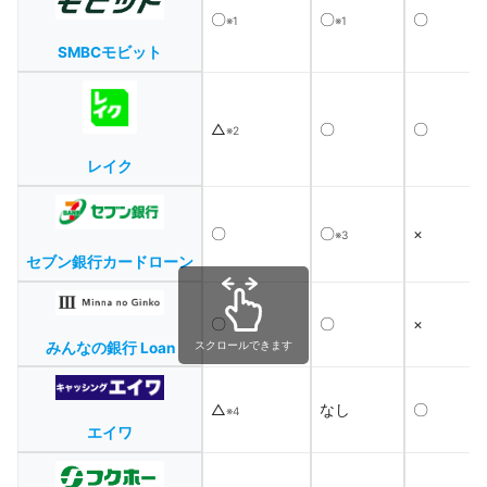
〇
〇
〇
※1
※1
SMBCモビット
△
〇
〇
※2
レイク
〇
〇
×
※3
セブン銀行カードローン
〇
〇
×
スクロールできます
みんなの銀行 Loan
△
なし
〇
※4
エイワ