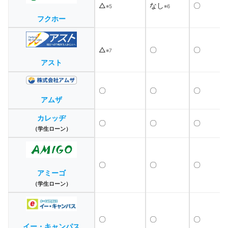
△
なし
〇
※5
※6
フクホー
△
〇
〇
※7
アスト
〇
〇
〇
アムザ
カレッヂ
〇
〇
〇
（学生ローン）
〇
〇
〇
アミーゴ
（学生ローン）
〇
〇
〇
イー・キャンパス